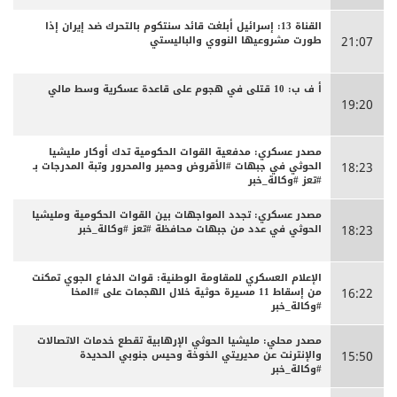
القناة 13: إسرائيل أبلغت قائد سنتكوم بالتحرك ضد إيران إذا
طورت مشروعيها النووي والباليستي
21:07
أ ف ب: 10 قتلى في هجوم على قاعدة عسكرية وسط مالي
19:20
مصدر عسكري: مدفعية القوات الحكومية تدك أوكار مليشيا
الحوثي في جبهات #الأقروض وحمير والمحرور وتبة المدرجات بـ
18:23
#تعز #وكالة_خبر
مصدر عسكري: تجدد المواجهات بين القوات الحكومية ومليشيا
الحوثي في عدد من جبهات محافظة #تعز #وكالة_خبر
18:23
الإعلام العسكري للمقاومة الوطنية: قوات الدفاع الجوي تمكنت
من إسقاط 11 مسيرة حوثية خلال الهجمات على #المخا
16:22
#وكالة_خبر
مصدر محلي: مليشيا الحوثي الإرهابية تقطع خدمات الاتصالات
والإنترنت عن مديريتي الخوخة وحيس جنوبي الحديدة
15:50
#وكالة_خبر