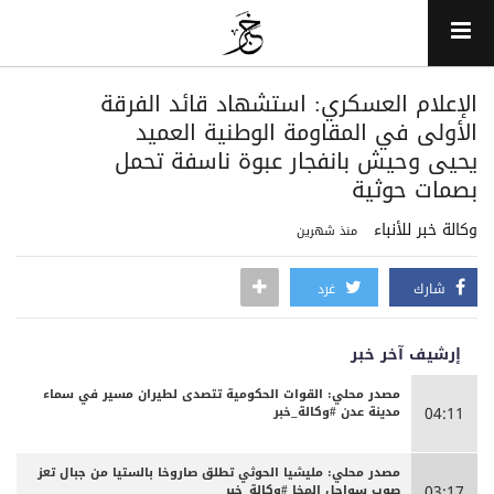
الإعلام العسكري: استشهاد قائد الفرقة
الأولى في المقاومة الوطنية العميد
يحيى وحيش بانفجار عبوة ناسفة تحمل
بصمات حوثية
وكالة خبر للأنباء
منذ شهرين
شارك
غرد
إرشيف آخر خبر
مصدر محلي: القوات الحكومية تتصدى لطيران مسير في سماء
مدينة عدن #وكالة_خبر
04:11
مصدر محلي: مليشيا الحوثي تطلق صاروخا بالستيا من جبال تعز
صوب سواحل المخا #وكالة_خبر
03:17