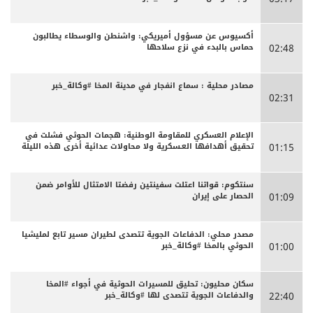
أكسيوس عن مسؤول أميريكي: واشنطن والوسطاء يطالبون
حماس بالبدء في نزع سلاحها
02:48
مصادر محلية : سماع انفجار في مدينة المخا #وكالة_خبر
02:31
الإعلام العسكري للمقاومة الوطنية: هجمات الحوثي فشلت في
تحقيق أهدافها العـسكرية ولا محاولات عدائية أخرى هذه الليلة
01:15
سنتكوم: قواتنا اعتلت سفينتين رفضتا الامتثال للأوامر ضمن
الحصار على إيران
01:09
مصدر محلي: الدفاعات الجوية تتصدى لطيران مسير تابع لمليشيا
الحوثي بالمخا #وكالة_خبر
01:00
سكان محليون: تحليق للمسيرات الحوثية في أجواء #المخا
والدفاعات الجوية تتصدى لها #وكالة_خبر
22:40