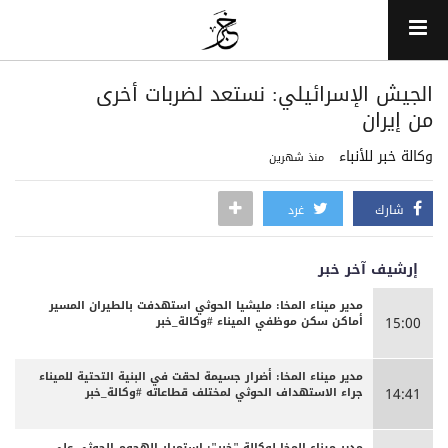
الجيش الإسرائيلي: نستعد لضربات أخرى
من إيران
وكالة خبر للأنباء
منذ شهرين
شارك
غرد
إرشيف آخر خبر
مدير ميناء المخا: مليشيا الحوثي استهدفت بالطيران المسير
أماكن سكن موظفي الميناء #وكالة_خبر
15:00
مدير ميناء المخا: أضرار جسيمة لحقت في البنية التحتية للميناء
جراء الاستهداف الحوثي لمختلف قطاعاته #وكالة_خبر
14:41
مدير ميناء المخا لوكالة "خبر": استمرار الهجوم الحوثي على