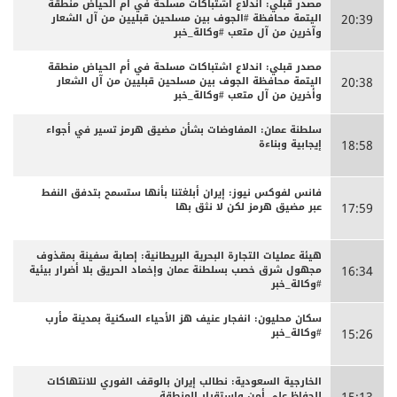
مصدر قبلي: اندلاع اشتباكات مسلحة في أم الحياض منطقة
اليتمة محافظة #الجوف بين مسلحين قبليين من آل الشعار
20:39
وآخرين من آل متعب #وكالة_خبر
مصدر قبلي: اندلاع اشتباكات مسلحة في أم الحياض منطقة
اليتمة محافظة الجوف بين مسلحين قبليين من آل الشعار
20:38
وأخرين من آل متعب #وكالة_خبر
سلطنة عمان: المفاوضات بشأن مضيق هرمز تسير في أجواء
إيجابية وبناءة
18:58
فانس لفوكس نيوز: إيران أبلغتنا بأنها ستسمح بتدفق النفط
عبر مضيق هرمز لكن لا نثق بها
17:59
هيئة عمليات التجارة البحرية البريطانية: إصابة سفينة بمقذوف
مجهول شرق خصب بسلطنة عمان وإخماد الحريق بلا أضرار بيئية
16:34
#وكالة_خبر
سكان محليون: انفجار عنيف هز الأحياء السكنية بمدينة مأرب
#وكالة_خبر
15:26
الخارجية السعودية: نطالب إيران بالوقف الفوري للانتهاكات
للحفاظ على أمن واستقرار المنطقة