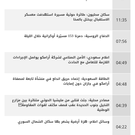
سكان محليون: طائرة حوثية مسيرة استهدفت معسكر
الاستقبال بيختل بالمخا
11:35
الدفاع الروسية: دمرنا 153 مسيّرة أوكرانية خلال الليلة
07:56
اعلام سعودي: الأمن الصناعي لشركة أرامكو يواصل الإجراءات
اللازمة للتعامل مع الحادث
04:49
الطاقة السعودية: إخماد حريق اندلع في منشأة تابعة لمصفاة
أرامكو في جازان دون إصابات
04:48
مصادر محلية: جثث قتلى من مليشيا الحوثي متناثرة بين مزارع
النخيل جنوب الحديدة عقب قصف مكثف لقوات المقاومة
04:39
الوطنية
وسائل اعلام: هزة أرضية يشعر بها سكان الشمال السوري
04:22