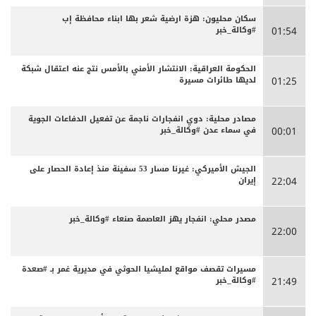
سكان محليون: هزة ارضية شعر بها ابناء محافظة إب
#وكالة_خبر
01:54
الحكومة العراقية: الانتشار الأمني بالأمس نتج عنه اعتقال شبكة
لديها طائرات مسيرة
01:25
مصادر محلية: دوي انفجارات ناجمة عن تفعيل الدفاعات الجوية
في سماء عدن #وكالة_خبر
00:01
الجيش الأميركي: غيرنا مسار 53 سفينة منذ إعادة الحصار على
إيران
22:04
مصدر محلي: انفجار يهز العاصمة صنعاء #وكالة_خبر
22:00
مسيرات تقصف مواقع لمليشيا الحوثي في مديرية غمر بـ #صعدة
#وكالة_خبر
21:49