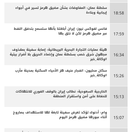
سلطنة عمان: المفاوضات بشأن مضيق هرمز تسير في أجواء
إيجابية وبناءة
18:58
فانس لفوكس نيوز: إيران أبلغتنا بأنها ستسمح بتدفق النفط
عبر مضيق هرمز لكن لا نثق بها
17:59
هيئة عمليات التجارة البحرية البريطانية: إصابة سفينة بمقذوف
مجهول شرق خصب بسلطنة عمان وإخماد الحريق بلا أضرار بيئية
16:34
#وكالة_خبر
سكان محليون: انفجار عنيف هز الأحياء السكنية بمدينة مأرب
#وكالة_خبر
15:26
الخارجية السعودية: نطالب إيران بالوقف الفوري للانتهاكات
للحفاظ على أمن واستقرار المنطقة
15:13
وام: أدنوك تؤكد تعرض سفينة تابعة لها للاستهداف بصاروخ
أثناء عبورها مضيق هرمز اليوم
15:07