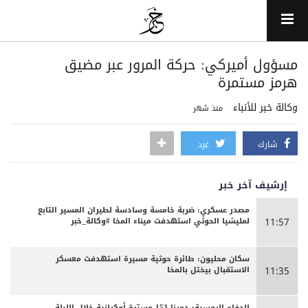
مسؤول أميركي: حركة المرور عبر مضيق
هرمز مستمرة
وكالة خبر للأنباء
منذ شهر
شارك
غرد
إرشيف آخر خبر
مصدر عسكري: ضربة خامسة وسادسة لطيران المسير التابع
لمليشيا الحوثي استهدفت ميناء المخا #وكالة_خبر
11:57
سكان محليون: طائرة حوثية مسيرة استهدفت معسكر
الاستقبال بيختل بالمخا
11:35
الدفاع الروسية: دمرنا 153 مسيّرة أوكرانية خلال الليلة