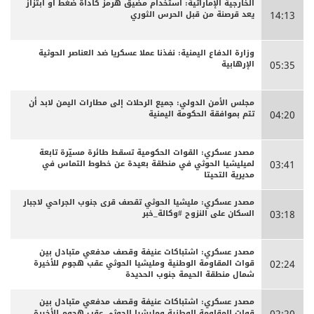
الخارجية الإماراتية: استخدام مضيق هرمز كأداة ضغط أو ابتزاز
يعد قرصنة من قبل الحرس الثوري
14:13
وزارة الدفاع اليمنية: نفذنا عملا عسكريا ضد العناصر الحوثية
الإرهابية
05:35
مجلس الأمن الدولي: جميع الرحلات إلى مطارات اليمن لابد أن
تتم بموافقة الحكومة اليمنية
04:20
مصدر عسكري: القوات الحكومية تسقط طائرة مسيّرة تابعة
لميليشيا الحوثي في منطقة بعيدة عن خطوط التماس في
03:41
مديرية التحيتا
مصدر عسكري: مليشيا الحوثي تقصف قرى جنوب الجراحي لاجبار
السكان على النزوح #وكالة_خبر
03:18
مصدر عسكري: اشتباكات عنيفة وقصف مدفعي متبادل بين
قوات المقاومة الوطنية ومليشيا الحوثي عقب هجوم للأخيرة
02:24
شمال منطقة الحيمة جنوب الحديدة
مصدر عسكري: اشتباكات عنيفة وقصف مدفعي متبادل بين
قوات المقاومة الوطنية ومليشيا الحوثي عقب هجوم للأخيرة