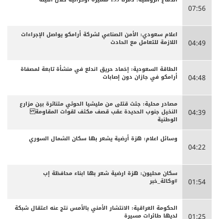
07:56
اعلام سعودي: الأمن الصناعي لشركة أرامكو يواصل الإجراءات
اللازمة للتعامل مع الحادث
04:49
الطاقة السعودية: إخماد حريق اندلع في منشأة تابعة لمصفاة
أرامكو في جازان دون إصابات
04:48
مصادر محلية: جثث قتلى من مليشيا الحوثي متناثرة بين مزارع
النخيل جنوب الحديدة عقب قصف مكثف لقوات المقاومة
04:39
الوطنية
وسائل اعلام: هزة أرضية يشعر بها سكان الشمال السوري
04:22
سكان محليون: هزة ارضية شعر بها ابناء محافظة إب
#وكالة_خبر
01:54
الحكومة العراقية: الانتشار الأمني بالأمس نتج عنه اعتقال شبكة
لديها طائرات مسيرة
01:25