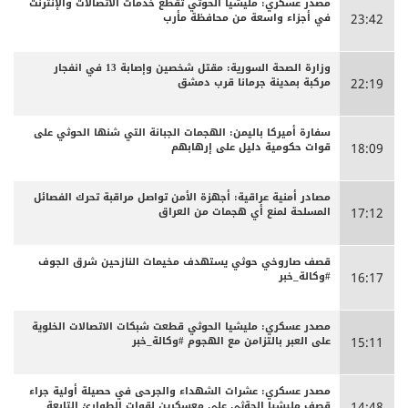
مصدر عسكري: مليشيا الحوثي تقطع خدمات الاتصالات والإنترنت
في أجزاء واسعة من محافظة مأرب
23:42
وزارة الصحة السورية: مقتل شخصين وإصابة 13 في انفجار
مركبة بمدينة جرمانا قرب دمشق
22:19
سفارة أميركا باليمن: الهجمات الجبانة التي شنها الحوثي على
قوات حكومية دليل على إرهابهم
18:09
مصادر أمنية عراقية: أجهزة الأمن تواصل مراقبة تحرك الفصائل
المسلحة لمنع أي هجمات من العراق
17:12
قصف صاروخي حوثي يستهدف مخيمات النازحين شرق الجوف
#وكالة_خبر
16:17
مصدر عسكري: مليشيا الحوثي قطعت شبكات الاتصالات الخلوية
على العبر بالتزامن مع الهجوم #وكالة_خبر
15:11
مصدر عسكري: عشرات الشهداء والجرحى ‏في حصيلة أولية جراء
قصف مليشيا الحةثي على معسكرين لقوات الطوارئ التابعة
14:48