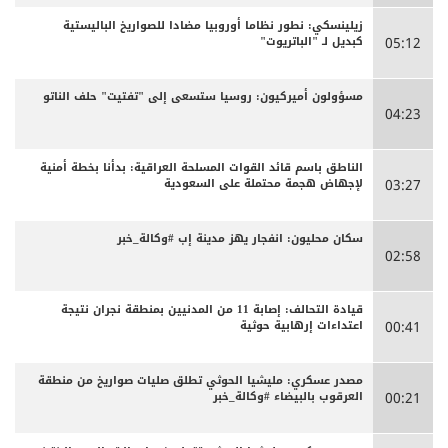
زيلينسكي: نطور نظاما أوروبيا مضادا للصواريخ الباليستية
كبديل لـ "الباتريوت"
05:12
مسؤولون أميركيون: روسيا ستسعى إلى "تفتيت" حلف الناتو
04:23
الناطق باسم قائد القوات المسلحة العراقية: بدأنا بخطة أمنية
لإجهاض هجمة محتملة على السعودية
03:27
سكان محليون: انفجار يهز مدينة إب #وكالة_خبر
02:58
قيادة التحالف: إصابة 11 من المدنيين بمنطقة نجران نتيجة
اعتداءات إرهابية حوثية
00:41
مصدر عسكري: مليشيا الحوثي تطلق صليات صواريخ من منطقة
العرقوب بالبيضاء #وكالة_خبر
00:21