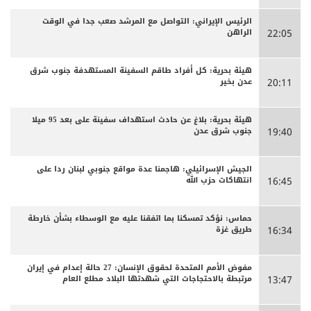
الرئيس الإيراني: التواصل مع المرشد صعب جدا في الوقت
الراهن
22:05
هيئة بحرية: كل أفراد طاقم السفينة المستهدفة جنوب شرق
عدن بخير
20:11
هيئة بحرية: بلاغ عن حادث استهداف سفينة على بعد 95 ميلا
جنوب شرق عدن
19:40
الجيش الإسرائيلي: هاجمنا عدة مواقع جنوبي لبنان ردا على
انتهاكات حزب الله
16:45
حماس: نؤكد تمسكنا بما اتفقنا عليه مع الوسطاء بشأن خارطة
طريق غزة
16:34
مفوض الأمم المتحدة لحقوق الإنسان: 27 حالة إعدام في إيران
مرتبطة بالاحتجاجات التي شهدتها البلاد مطلع العام
13:47