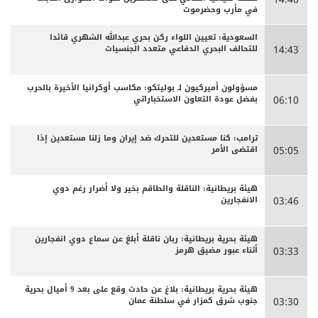
في مأرب وحضرموت
السعودية: تعيين اللواء ركن بحري عبدالله الشهري قائدا
للتحالف البحري الدفاعي متعدد الجنسيات
14:43
مسؤولون أميركيون لـ بوليتكو: مكاسب أوكرانيا الأخيرة بالحرب
بفضل عودة التعاون الاستخباراتي
06:10
ترامب: كنا مستعدين للتحرك ضد إيران وما زلنا مستعدين إذا
اقتضى الأمر
05:05
هيئة بريطانية: الناقلة والطاقم بخير ولا أضرار رغم دوي
الانفجارين
03:46
هيئة بحرية بريطانية: ربان ناقلة أبلغ عن سماع دوي انفجارين
أثناء عبور مضيق هرمز
03:33
هيئة بحرية بريطانية: بلاغ عن حادث وقع على بعد 9 أميال بحرية
جنوب شرق كمزار في سلطنة عمان
03:30