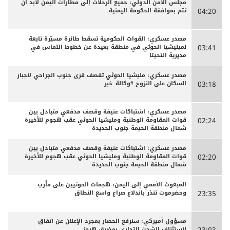
مجلس الأمن الدولي: جميع الرحلات إلى مطارات اليمن لابد أن
تتم بموافقة الحكومة اليمنية
04:20
مصدر عسكري: القوات الحكومية تسقط طائرة مسيّرة تابعة
لميليشيا الحوثي في منطقة بعيدة عن خطوط التماس في
03:41
مديرية التحيتا
مصدر عسكري: مليشيا الحوثي تقصف قرى جنوب الجراحي لاجبار
السكان على النزوح #وكالة_خبر
03:18
مصدر عسكري: اشتباكات عنيفة وقصف مدفعي متبادل بين
قوات المقاومة الوطنية ومليشيا الحوثي عقب هجوم للأخيرة
02:24
شمال منطقة الحيمة جنوب الحديدة
مصدر عسكري: اشتباكات عنيفة وقصف مدفعي متبادل بين
قوات المقاومة الوطنية ومليشيا الحوثي عقب هجوم للأخيرة
02:20
شمال منطقة الحيمة جنوب الحديدة
المبعوث الأممي إلى اليمن: هجمات الحوثيين على مأرب
وحضرموت تنذر باندلاع صراع واسع النطاق
23:35
مسؤول أميركي: سنرفع الحصار بمجرد الإعلان عن اتفاق
لاستئناف الشحن التجاري بمضيق هرمز