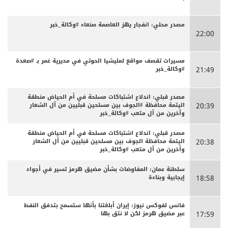
مصدر محلي: انفجار يهز العاصمة صنعاء #وكالة_خبر
22:00
مسيرات تقصف مواقع لمليشيا الحوثي في مديرية غمر بـ #صعدة
#وكالة_خبر
21:49
مصدر قبلي: اندلاع اشتباكات مسلحة في أم الحياض منطقة
اليتمة محافظة #الجوف بين مسلحين قبليين من آل الشعار
20:39
وآخرين من آل متعب #وكالة_خبر
مصدر قبلي: اندلاع اشتباكات مسلحة في أم الحياض منطقة
اليتمة محافظة الجوف بين مسلحين قبليين من آل الشعار
20:38
وأخرين من آل متعب #وكالة_خبر
سلطنة عمان: المفاوضات بشأن مضيق هرمز تسير في أجواء
إيجابية وبناءة
18:58
فانس لفوكس نيوز: إيران أبلغتنا بأنها ستسمح بتدفق النفط
عبر مضيق هرمز لكن لا نثق بها
17:59