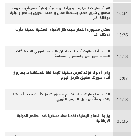
هيئة عمليات التجارة البحرية البريطانية: إصابة سفينة بمقذوف
مجهول شرق خصب بسلطنة عمان وإخماد الحريق بلا أضرار بيئية
16:34
#وكالة_خبر
سكان محليون: انفجار عنيف هز الأحياء السكنية بمدينة مأرب
#وكالة_خبر
15:26
الخارجية السعودية: نطالب إيران بالوقف الفوري للانتهاكات
للحفاظ على أمن واستقرار المنطقة
15:13
وام: أدنوك تؤكد تعرض سفينة تابعة لها للاستهداف بصاروخ
أثناء عبورها مضيق هرمز اليوم
15:07
الخارجية الإماراتية: استخدام مضيق هرمز كأداة ضغط أو ابتزاز
يعد قرصنة من قبل الحرس الثوري
14:13
وزارة الدفاع اليمنية: نفذنا عملا عسكريا ضد العناصر الحوثية
الإرهابية
05:35