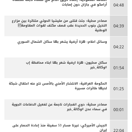
أرامكو في جازان دون إصابات
04:48
مصادر محلية: جثث قتلى من مليشيا الحوثي متناثرة بين مزارع
النخيل جنوب الحديدة عقب قصف مكثف لقوات المقاومة
04:39
الوطنية
وسائل اعلام: هزة أرضية يشعر بها سكان الشمال السوري
04:22
سكان محليون: هزة ارضية شعر بها ابناء محافظة إب
#وكالة_خبر
01:54
الحكومة العراقية: الانتشار الأمني بالأمس نتج عنه اعتقال شبكة
لديها طائرات مسيرة
01:25
مصادر محلية: دوي انفجارات ناجمة عن تفعيل الدفاعات الجوية
في سماء عدن #وكالة_خبر
00:01
الجيش الأميركي: غيرنا مسار 53 سفينة منذ إعادة الحصار على
إيران
22:04