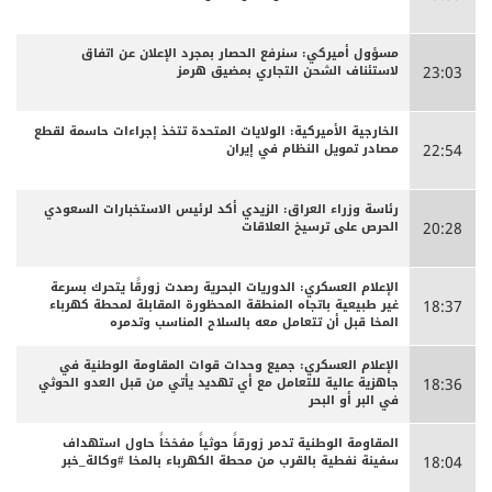
مسؤول أميركي: سنرفع الحصار بمجرد الإعلان عن اتفاق
لاستئناف الشحن التجاري بمضيق هرمز
23:03
الخارجية الأميركية: الولايات المتحدة تتخذ إجراءات حاسمة لقطع
مصادر تمويل النظام في إيران
22:54
رئاسة وزراء العراق: الزيدي أكد لرئيس الاستخبارات السعودي
الحرص على ترسيخ العلاقات
20:28
الإعلام العسكري: الدوريات البحرية رصدت زورقًا يتحرك بسرعة
غير طبيعية باتجاه المنطقة المحظورة المقابلة لمحطة كهرباء
18:37
المخا قبل أن تتعامل معه بالسلاح المناسب وتدمره
الإعلام العسكري: جميع وحدات قوات المقاومة الوطنية في
جاهزية عالية للتعامل مع أي تهديد يأتي من قبل العدو الحوثي
18:36
في البر أو البحر
المقاومة الوطنية تدمر زورقاً حوثياً مفخخاً حاول استهداف
سفينة نفطية بالقرب من محطة الكهرباء بالمخا #وكالة_خبر
18:04