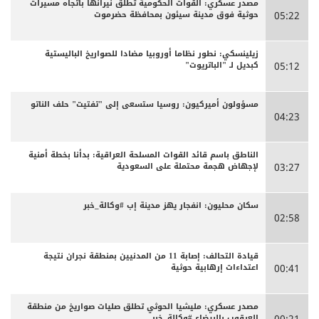
مصدر عسكري: القوات الحكومية تطلق نيرانها باتجاه مسيرات
حوثية فوق مدينة سيئون بمحافظة حضرموت
05:22
زيلينسكي: نطور نظاما أوروبيا مضادا للصواريخ الباليستية
كبديل لـ "الباتريوت"
05:12
مسؤولون أميركيون: روسيا ستسعى إلى "تفتيت" حلف الناتو
04:23
الناطق باسم قائد القوات المسلحة العراقية: بدأنا بخطة أمنية
لإجهاض هجمة محتملة على السعودية
03:27
سكان محليون: انفجار يهز مدينة إب #وكالة_خبر
02:58
قيادة التحالف: إصابة 11 من المدنيين بمنطقة نجران نتيجة
اعتداءات إرهابية حوثية
00:41
مصدر عسكري: مليشيا الحوثي تطلق صليات صواريخ من منطقة
العرقوب بالبيضاء #وكالة_خبر