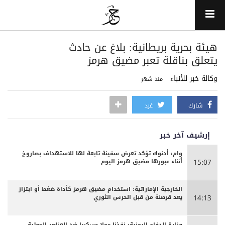
هيئة بحرية بريطانية: بلاغ عن حادث
يتعلق بناقلة تعبر مضيق هرمز
وكالة خبر للأنباء
منذ شهر
شارك
غرد
إرشيف آخر خبر
وام: أدنوك تؤكد تعرض سفينة تابعة لها للاستهداف بصاروخ
أثناء عبورها مضيق هرمز اليوم
15:07
الخارجية الإماراتية: استخدام مضيق هرمز كأداة ضغط أو ابتزاز
يعد قرصنة من قبل الحرس الثوري
14:13
وزارة الدفاع اليمنية: نفذنا عملا عسكريا ضد العناصر الحوثية