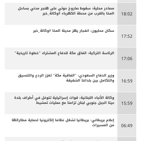
مصادر محلية: سقوط صاروخ حوثي على هنجر مدني بساحل
المخا بالقرب من محطة الكهرباء #وكالة_خبر
18:02
سكان محليون: انفجار يهز مدينة المخا #وكالة_خبر
17:52
الرئاسة التركية: اتفاق مكة للدفاع المشترك "خطوة تاريخية"
17:06
وزير الدفاع السعودي: "اتفاقية مكة" تعزز الردع والتنسيق
والتكامل بين بلداننا الشقيقة
16:59
وكالة الأنباء اللبنانية: قوات إسرائيلية تتوغل في أطراف بلدة
عيتا الجبل جنوبي لبنان تزامنا مع عمليات تمشيط
15:59
إعلام بريطاني: بريطانيا تشغل نظاما إلكترونيا لحماية مطاراتها
من المسيرات
06:49