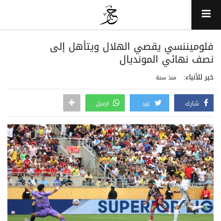
فلوميننسي يقصي الهلال ويتأهل إلى
نصف نهائي المونديال
خبر للأنباء:
منذ سنة
شارك
غرد
ارسل