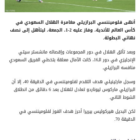
أنهى فلوميننسي البرازيلي مغامرة الهلال السعودي في
كأس العالم للأندية، وفاز عليه 2-1، الجمعة، ليتأهل إلى نصف
نهائي البطولة.
وبعد تألق الهلال في دور المجموعات وإقصائه مانشستر سيتي
الإنجليزي في دور الـ16، كانت الآمال معلقة بتخطي الفريق السعودي
منافسه البرازيلي.
وسجل مارتينيلي هدف التقدم لفلوميننسي في الدقيقة 40، إلا أن
البرازيلي ماركوس ليوناردو تعادل للهلال بعد 6 دقائق من انطلاق
الشوط الثاني.
لكن البديل هيركوليس بيريرا أحرز هدف الفوز لفلوميننسي في
الدقيقة 70.