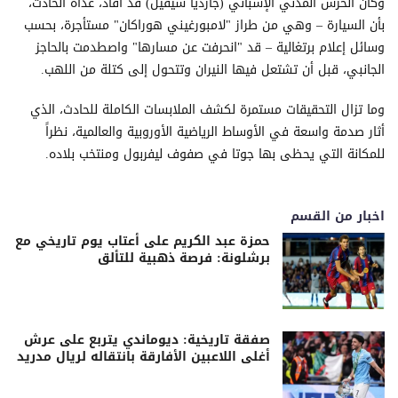
وكان الحرس المدني الإسباني (جارديا سيفيل) قد أفاد، غداة الحادث،
بأن السيارة – وهي من طراز "لامبورغيني هوراكان" مستأجرة، بحسب
وسائل إعلام برتغالية – قد "انحرفت عن مسارها" واصطدمت بالحاجز
الجانبي، قبل أن تشتعل فيها النيران وتتحول إلى كتلة من اللهب.
وما تزال التحقيقات مستمرة لكشف الملابسات الكاملة للحادث، الذي
أثار صدمة واسعة في الأوساط الرياضية الأوروبية والعالمية، نظراً
للمكانة التي يحظى بها جوتا في صفوف ليفربول ومنتخب بلاده.
اخبار من القسم
حمزة عبد الكريم على أعتاب يوم تاريخي مع
برشلونة: فرصة ذهبية للتألق
صفقة تاريخية: ديوماندي يتربع على عرش
أغلى اللاعبين الأفارقة بانتقاله لريال مدريد