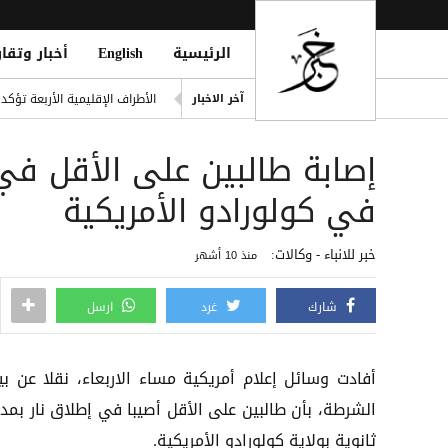
الرئيسية
English
أخبار وتقار
خطة حوثية تحت يافطة الدمج لإلغاء 
الأطراف الإقليمية الأربعة تؤك
آخر الاخبار
طرابزون سبور التركي يعلن ضم 
إصابة طالبين على الأقل في 
العثور على امرأة مقتولة في 
ter to Boost Financial Stability
في كولورادو الأمريكية
المركزي اليمني يطلق سجلاً موحد
خبر للانباء - وكالات:
منذ 10 أشهر
شارك
غرد
ارسل
أفادت وسائل إعلام أمريكية مساء الاربعاء، نقلا عن بيا
الشرطة، بأن طالبين على الأقل أصيبا في إطلاق نار بمد
ثانوية بولاية كولورادو الأمريكية.