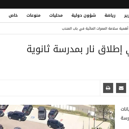
ير
رياضة
شؤون دولية
محليات
منوعات
خاص
مصلحة الضرائب وتشريد أكثر من 7 آلاف موظف
د أهمية سلامة الممرات المائية في باب المندب
محمد صلاح.. ومباريات قوية تنتظره
إطلاق نار بمدرسة ثانوية
منطقة هجدة بتعز
Yemen Central Bank Launches Unified Default Regis
اً للمتعثرين لتعزيز الاستقرار المالي والحد من المخاطر الائتمانية
نات
رسة