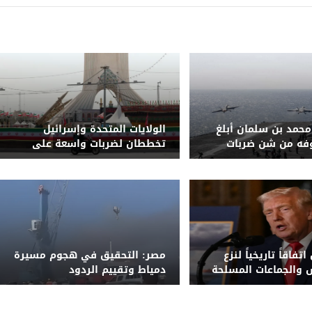
حمد بن سلمان أبلغ
الولايات المتحدة وإسرائيل
وفه من شن ضربات
تخططان لضربات واسعة على
إيران
البنية التحتية للطاقة الإيرانية
تفاقاً تاريخياً لنزع
مصر: التحقيق في هجوم مسيرة
والجماعات المسلحة
دمياط وتقييم الردود