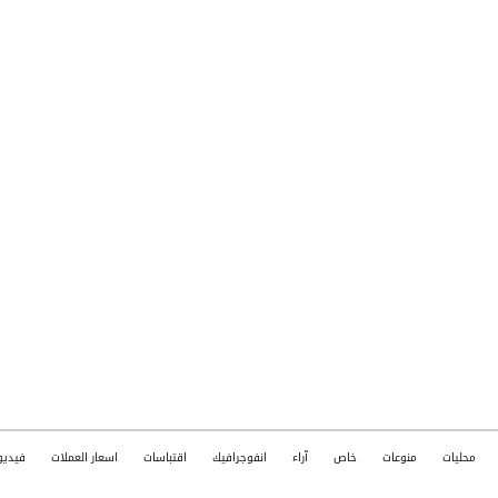
محليات
منوعات
خاص
آراء
انفوجرافيك
اقتباسات
اسعار العملات
فيديو