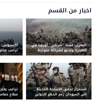
اخبار من القسم
المغرب: لسنا "شرطي" أوروبا في
أكسيوس: م
الهجرة وندعو لشراكة متوازنة
ترامب مخا
واسعة على 
استمرار تدفق الأسلحة الحديثة
ترامب يعلن ا
إلى السودان رغم الحظر الدولي
سلاح حماس 
في غزة