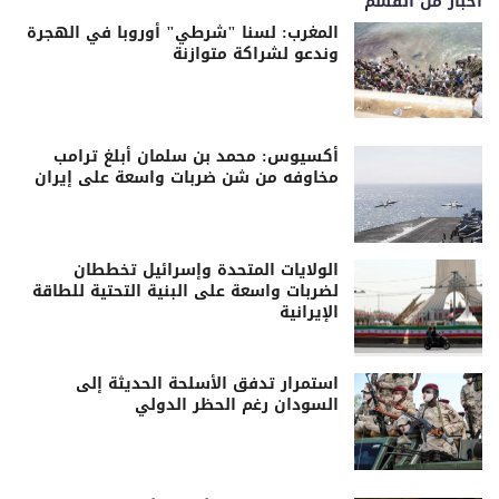
اخبار من القسم
المغرب: لسنا "شرطي" أوروبا في الهجرة
وندعو لشراكة متوازنة
أكسيوس: محمد بن سلمان أبلغ ترامب
مخاوفه من شن ضربات واسعة على إيران
الولايات المتحدة وإسرائيل تخططان
لضربات واسعة على البنية التحتية للطاقة
الإيرانية
استمرار تدفق الأسلحة الحديثة إلى
السودان رغم الحظر الدولي