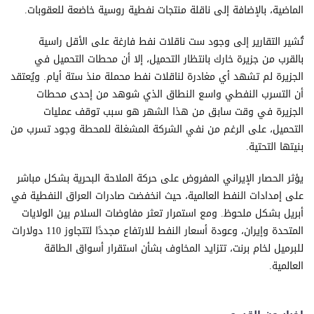
الماضية، بالإضافة إلى ناقلة منتجات نفطية روسية خاضعة للعقوبات.
تُشير التقارير إلى وجود ست ناقلات نفط فارغة على الأقل راسية
بالقرب من جزيرة خارك بانتظار التحميل، إلا أن محطات التحميل في
الجزيرة لم تشهد أي مغادرة لناقلات نفط محملة منذ ستة أيام. ويُعتقد
أن التسرب النفطي واسع النطاق الذي شوهد من إحدى محطات
الجزيرة في وقت سابق من هذا الشهر هو سبب توقف عمليات
التحميل، على الرغم من نفي الشركة المشغلة للمحطة وجود تسرب من
بنيتها التحتية.
يؤثر الحصار الإيراني المفروض على حركة الملاحة البحرية بشكل مباشر
على إمدادات النفط العالمية، حيث انخفضت صادرات العراق النفطية في
أبريل بشكل ملحوظ. ومع استمرار تعثر مفاوضات السلام بين الولايات
المتحدة وإيران، وعودة أسعار النفط للارتفاع مجددًا لتتجاوز 110 دولارات
للبرميل لخام برنت، تتزايد المخاوف بشأن استقرار أسواق الطاقة
العالمية.