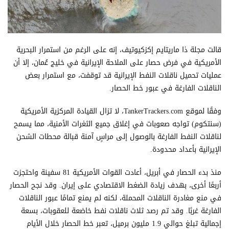
قالت مجلة ذا ماريتايم إكزكيوتيف، إنه على الرغم من استمرار البحرية
الأمريكية في فرض حصار على الملاحة الإيرانية في خليج عُمان، إلا أن
عمليات تحميل ناقلات النفط الإيرانية قد توقفت، مع استمرار بعض
الناقلات الفارغة في عبور خط الحصار.
وفقًا لموقع TankerTrackers.com، لا تزال القيادة المركزية الأمريكية
(سنتكوم) تواجه صعوبات في إغلاق جميع الثغرات الأمنية، مما يسمح
لناقلات النفط الفارغة بالوصول إلى مراسٍ آمنة قبالة محطات الشحن
الإيرانية بأعداد محدودة.
منذ بدء الحصار في أبريل، أعادت القوات الأمريكية 81 سفينة واحتجزت
أربعًا أخرى، بهدف زيادة الضغط الاقتصادي على إيران. وقد نجح الحصار
في منع مغادرة الناقلات المحملة، لكنه لم يمنع تمامًا عبور الناقلات
الفارغة غربًا. وقد تم رصد ثلاث ناقلات نفط خاضعة للعقوبات، بسعة
إجمالية تبلغ حوالي 1.9 مليون برميل، تعبر خط الحصار خلال الأيام