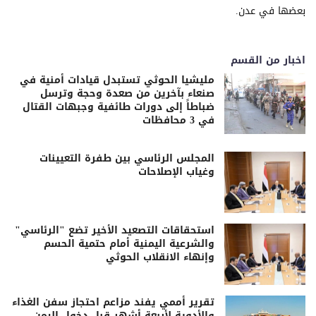
بعضها في عدن.
اخبار من القسم
مليشيا الحوثي تستبدل قيادات أمنية في
صنعاء بآخرين من صعدة وحجة وترسل
ضباطاً إلى دورات طائفية وجبهات القتال
في 3 محافظات
المجلس الرئاسي بين طفرة التعيينات
وغياب الإصلاحات
استحقاقات التصعيد الأخير تضع "الرئاسي"
والشرعية اليمنية أمام حتمية الحسم
وإنهاء الانقلاب الحوثي
تقرير أممي يفند مزاعم احتجاز سفن الغذاء
والأدوية لأربعة أشهر قبل دخول اليمن