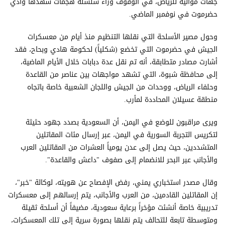
جهات موالية للرياض، في الوقوف وراء سلسلة هجمات شهدها وادي
حضرموت في نوفمبر الماضي.
وحول مصير الأسلحة التي نقلها التنظيم منذ أيام من معسكرات
الجيش في حضرموت التي تخضع (شكلياً) لحكومة هادي وبحاح، فقد
أشارت مصادر متطابقة، أنه تم نقل عدة دبابات خلال الأيام الماضية،
إلى محافظة شبوة، التي تشهد مواجهات بين عناصر من القاعدة
وحلفاء الرياض، ووحدات من الجيش واللجان الشعبية خاصة باتجاه
منطقة عسيلان المحاددة لمأرب.
ويرى مراقبون للوضع في اليمن، أن السعودية بصدد جهود حثيثة
لتكريس التجربة السورية في اليمن، عبر إرسال مئات المقاتلين
المتشددين، حيث يصل إلى عدن يومياً العشرات من المقاتلين العرب
والأجانب عبر البحر للانضمام إلى صفوف "داعش والقاعدة".
وقال مصدر استخباري يمني، رفض الإفصاح عن هويته، لوكالة "خبر"،
إن المقاتلين القادمين، من العرب والأجانب، يتم إرسالهم إلى معسكرات
تدريبية خاصة أنشئت مؤخراً برعاية سعودية، مضيفاً أن أسلحة ثقيلة
ومتوسطة تابعة للتحالف يتم نقلها بصورة سرية إلى تلك المعسكرات،