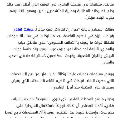
مناطق مجهولة في منطقة الوادي، في الوقت الذي أطلق فيه خالد
بحاح، تصريحاته المطالبة بمحاربة المتشددين الذين وسعوا انتشارهم
جنوب البلاد مؤخراً.
وقالت المصادر لوكالة "خبر"، إن لقاءات، تمت مؤخراً،
جمعت هادي
بقيادات بارزة في تنظيم القاعدة، بعد مشاركتها في سلسلة هجمات
قادتها قوات ما يعرف بـ"التحالف السعودي" على مناطق ذباب
والعمري، التابعة لمحافظة تعز، جنوب غرب اليمن، وأحبطتها قوات
الجيش واللجان الشعبية، وكبدت المهاجمين خسائر فادحة في العديد
والعتاد.
ووفق معلومات تحصلت عليها وكالة "خبر"، فإن من بين الشخصيات
التي حضرت اللقاء، قيادات في تنظيم القاعدة بالمكلا، الذي يفرض
سيطرته على المدينة منذ أبريل الماضي.
وحول ملامح المخطط القادم الذي تنوي السعودية تنفيذه بإشراف
هادي، أكدت المصادر، أن هناك توجهاً لاستكمال السيطرة على
حضرموت، وإسقاط شبوة بيد التنظيم، مشيرةً أن المعلومات ترجح تورط