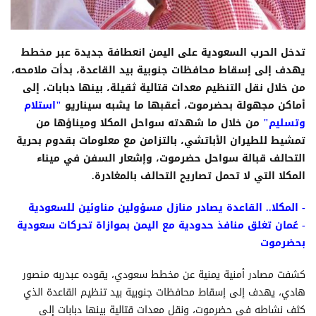
تدخل الحرب السعودية على اليمن انعطافة جديدة عبر مخطط
يهدف إلى إسقاط محافظات جنوبية بيد القاعدة، بدأت ملامحه،
من خلال نقل التنظيم معدات قتالية ثقيلة، بينها دبابات، إلى
أماكن مجهولة بحضرموت، أعقبها ما يشبه سيناريو
"استلام
وتسليم"
من خلال ما شهدته سواحل المكلا وميناؤها من
تمشيط للطيران الأباتشي، بالتزامن مع معلومات بقدوم بحرية
التحالف قبالة سواحل حضرموت، وإشعار السفن في ميناء
المكلا التي لا تحمل تصاريح التحالف بالمغادرة.
- المكلا.. القاعدة يصادر منازل مسؤولين مناوئين للسعودية
- عُمان تغلق منافذ حدودية مع اليمن بموازاة تحركات سعودية
بحضرموت
كشفت مصادر أمنية يمنية عن مخطط سعودي، يقوده عبدربه منصور
هادي، يهدف إلى إسقاط محافظات جنوبية بيد تنظيم القاعدة الذي
كثف نشاطه في حضرموت، ونقل معدات قتالية بينها دبابات إلى