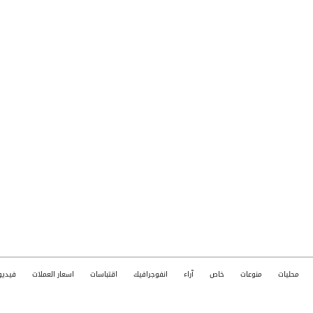
محليات
منوعات
خاص
آراء
انفوجرافيك
اقتباسات
اسعار العملات
فيديو