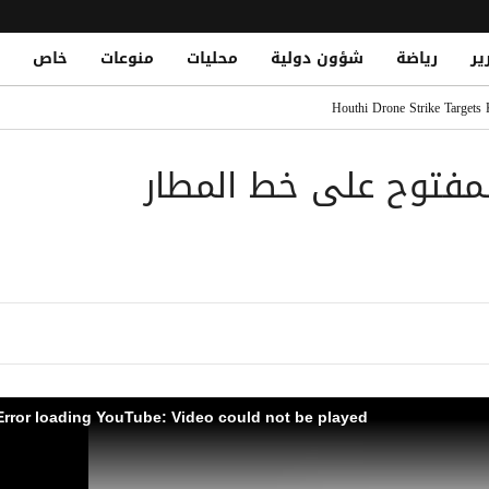
ير
رياضة
شؤون دولية
محليات
منوعات
خاص
 في اليمن والسعودية وتؤكد دعم الحكومة والرياض
Houthi Drone Strike Targets
ا غربي تعز
المفتوح على خط المطار
ة تابعة لأرامكو في جيزان بطائرة مسيّرة
20م
ه في أصعب رحلة
Error loading YouTube: Video could not be played