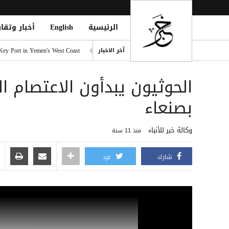
الرئيسية
English
أخبار وتقار
بريطانيا تدين هجمات الحوثيين
 Key Port in Yemen's West Coast
آخر الاخبار
قصف حوثي يستهدف ميناء المخ
الحوثيون يبدأون الاعتصام 
الحوثيون يعلنون استهداف منشأ
موجز الأخبار من وكالة خبر السبت 8 اغسطس 26
بصنعاء
ميسي في روساريو لوداع والد
وكالة خبر للأنباء
منذ 11 سنة
شارك
غرد