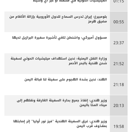
الميليشيات الحوثية في مسقط أو عبر أي وسيط
01:15
بلومبيرغ: إيران تدرس السماح للدول الأوروبية بإزالة الألغام من
مضيق هرمز
00:55
مسؤول أميركي: واشنطن تلغي تأشيرة سفيرة البرازيل لديها
23:37
وزارة النقل اليمنية: ندين استهداف ميليشيات الحوثي لسفينة
شحن هندية بالبحر الأحمر
21:52
الهند: ندين بشدة الهجوم على سفينة لنا قبالة اليمن
21:18
وزير هندي: إنقاذ جميع بحارة السفينة الغارقة ونقلهم إلى
ميناء المخا باليمن
20:13
وزير هندي: غرق السفينة الهندية "فيز نور أوليا" إثر إصابتها
بمقذوف قرب اليمن
19:58