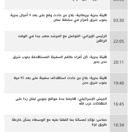
هيئة بحرية بريطانية: بلاغ عن حادث وقع على بعد 9 أميال بحرية
جنوب شرق كمزار في سلطنة عمان
03:30
الرئيس الإيراني: التواصل مع المرشد صعب جدا في الوقت
الراهن
22:05
هيئة بحرية: كل أفراد طاقم السفينة المستهدفة جنوب شرق
عدن بخير
20:11
هيئة بحرية: بلاغ عن حادث استهداف سفينة على بعد 95 ميلا
جنوب شرق عدن
19:40
الجيش الإسرائيلي: هاجمنا عدة مواقع جنوبي لبنان ردا على
انتهاكات حزب الله
16:45
حماس: نؤكد تمسكنا بما اتفقنا عليه مع الوسطاء بشأن خارطة
طريق غزة
16:34