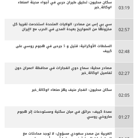
سكان محليون: تحليق طيران حربي في أجواء مدينة #صنعاء
#وكالة_خبر
03:19
سي بي إس عن مصادر: الولايات المتحدة استخدمت تقريبا كل
مخزونها من الصواريخ بعيدة المدى في الحرب مع #إيران
02:57
السلطات الأوكرانية: قتيل و 5 جرحى في هجوم روسي على
كييف
02:48
مصادر محلية: سماع دوي انفجارات في محافظة #عمران دون
تفاصيل #وكالة_خبر
02:27
سكان محليون: انفجار عنيف يهز صنعاء #وكالة_خبر
02:05
عمدة كييف: حرائق في مبان سكنية ومستودعات إثر هجوم
صاروخي روسي
01:27
العربية عن مصدر سعودي مسؤول: لا توجد محادثات مع