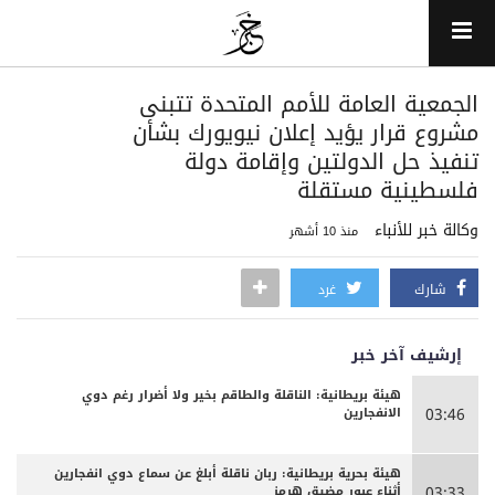
الجمعية العامة للأمم المتحدة تتبنى
مشروع قرار يؤيد إعلان نيويورك بشأن
تنفيذ حل الدولتين وإقامة دولة
فلسطينية مستقلة
وكالة خبر للأنباء
منذ 10 أشهر
شارك
غرد
إرشيف آخر خبر
هيئة بريطانية: الناقلة والطاقم بخير ولا أضرار رغم دوي
الانفجارين
03:46
هيئة بحرية بريطانية: ربان ناقلة أبلغ عن سماع دوي انفجارين
أثناء عبور مضيق هرمز
03:33