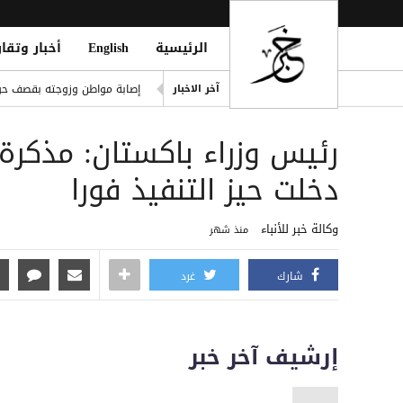
الرئيسية
English
أخبار وتقار
مكتب حقوق إنسان بالحديدة يد
آخر الاخبار
إصابة مواطن وزوجته بقصف حو
المقاومة الوطنية تستهدف موا
رئيس وزراء باكستان: مذكرة ا
t Forces Shell Houthi Positions
تجدد الاشتباكات في جبهات تع
دخلت حيز التنفيذ فورا
حمزة عبد الكريم على أعتاب يو
وكالة خبر للأنباء
منذ شهر
شارك
غرد
إرشيف آخر خبر