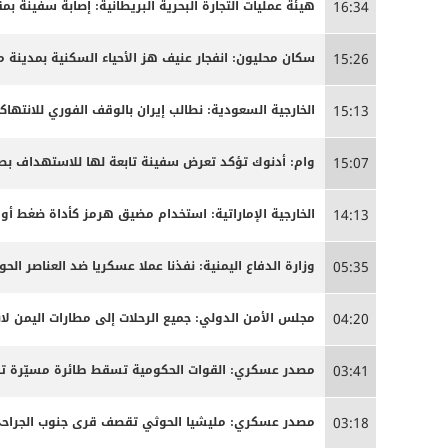
هيئة عمليات التجارة البحرية البريطانية: إصابة سفينة
16:34
سكان محليون: انفجار عنيف هز الأحياء السكنية بمدينة م
15:26
الخارجية السعودية: نطالب إيران بالوقف الفوري للانتها
15:13
وام: أدنوك تؤكد تعرض سفينة تابعة لها للاستهداف بصا
15:07
الخارجية الإماراتية: استخدام مضيق هرمز كأداة ضغط أو 
14:13
وزارة الدفاع اليمنية: نفذنا عملا عسكريا ضد العناصر الحوث
05:35
مجلس الأمن الدولي: جميع الرحلات إلى مطارات اليمن لاب
04:20
مصدر عسكري: القوات الحكومية تسقط طائرة مسيّرة تاب
03:41
مصدر عسكري: مليشيا الحوثي تقصف قرى جنوب الجراحي ل
03:18