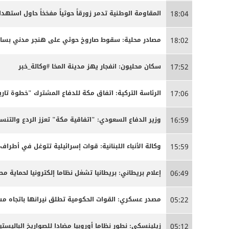
المقاومة الوطنية تدمر زورقاً حوثياً مفخخاً حاول استه
18:04
مصادر محلية: سقوط صاروخ حوثي على هنجر مدني بساحل 
18:02
سكان محليون: انفجار يهز مدينة المخا #وكالة_خبر
17:52
الرئاسة التركية: اتفاق مكة للدفاع المشترك "خطوة تاري
17:06
وزير الدفاع السعودي: "اتفاقية مكة" تعزز الردع والتنسي
16:59
وكالة الأنباء اللبنانية: قوات إسرائيلية تتوغل في أطراف
15:59
إعلام بريطاني: بريطانيا تشغل نظاما إلكترونيا لحماية م
06:49
مصدر عسكري: القوات الحكومية تطلق نيرانها باتجاه 
05:22
زيلينسكي: نطور نظاما أوروبيا مضادا للصواريخ الباليستية
05:12