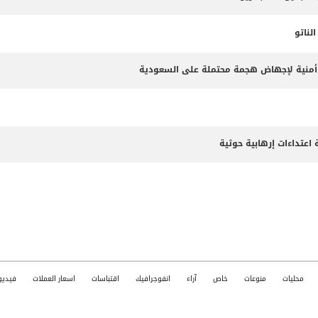
ناتو
طة أمنية لإجهاض هجمة محتملة على السعودية
محليات
منوعات
خاص
آراء
انفوجرافيك
اقتباسات
اسعار العملات
فيديو