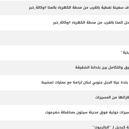
داف سفينة نفطية بالقرب من محطة الكهرباء بالمخا #وكالة_خبر
المخا بالقرب من محطة الكهرباء #وكالة_خبر
خية"
ق والتكامل بين بلداننا الشقيقة
 بلدة عيتا الجبل جنوبي لبنان تزامنا مع عمليات تمشيط
طاراتها من المسيرات
مسيرات حوثية فوق مدينة سيئون بمحافظة حضرموت
 كبديل لـ "الباتريوت"