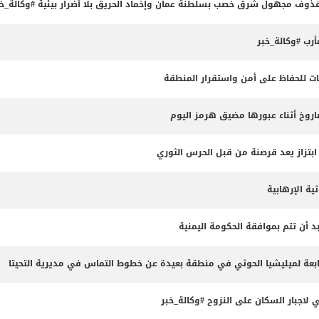
 بمقذوف مجهول شرق خصب بسلطنة عمان وإخماد الحريق بلا أضرار بيئية #وكالة_خب
أرب #وكالة_خبر
كات للحفاظ على أمن واستقرار المنطقة
روخ أثناء عبورها مضيق هرمز اليوم
ابتزاز يعد قرصنة من قبل الحرس الثوري
ية الإرهابية
د أن تتم بموافقة الحكومة اليمنية
عة لميليشيا الحوثي في منطقة بعيدة عن خطوط التماس في مديرية التحيتا
اجبار السكان على النزوح #وكالة_خبر