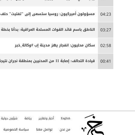
مسؤولون أميركيون: روسيا ستسعى إلى "تفتيت" حلف ال
04:23
الناطق باسم قائد القوات المسلحة العراقية: بدأنا بخ
03:27
سكان محليون: انفجار يهز مدينة إب #وكالة_خبر
02:58
قيادة التحالف: إصابة 11 من المدنيين بمنطقة نجران نتيجة اعتداءات إرهابية حوثية
00:41
English
أخبار وتقارير
رياضة
شؤون دولية
من نحن
تواصل معنا
سياسة الخصوصية