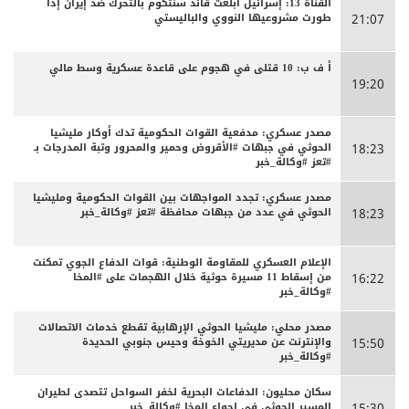
القناة 13: إسرائيل أبلغت قائد سنتكوم بالتحرك ضد إيران إذا
طورت مشروعيها النووي والباليستي
21:07
أ ف ب: 10 قتلى في هجوم على قاعدة عسكرية وسط مالي
19:20
مصدر عسكري: مدفعية القوات الحكومية تدك أوكار مليشيا
الحوثي في جبهات #الأقروض وحمير والمحرور وتبة المدرجات بـ
18:23
#تعز #وكالة_خبر
مصدر عسكري: تجدد المواجهات بين القوات الحكومية ومليشيا
الحوثي في عدد من جبهات محافظة #تعز #وكالة_خبر
18:23
الإعلام العسكري للمقاومة الوطنية: قوات الدفاع الجوي تمكنت
من إسقاط 11 مسيرة حوثية خلال الهجمات على #المخا
16:22
#وكالة_خبر
مصدر محلي: مليشيا الحوثي الإرهابية تقطع خدمات الاتصالات
والإنترنت عن مديريتي الخوخة وحيس جنوبي الحديدة
15:50
#وكالة_خبر
سكان محليون: الدفاعات البحرية لخفر السواحل تتصدى لطيران
المسير الحوثي في اجواء المخا #وكالة_خبر
15:30