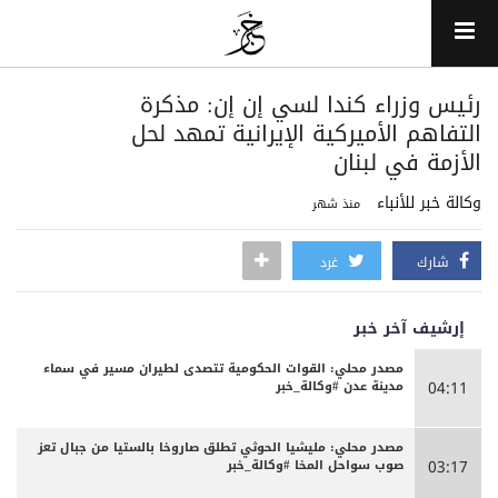
رئيس وزراء كندا لسي إن إن: مذكرة
التفاهم الأميركية الإيرانية تمهد لحل
الأزمة في لبنان
وكالة خبر للأنباء
منذ شهر
شارك
غرد
إرشيف آخر خبر
مصدر محلي: القوات الحكومية تتصدى لطيران مسير في سماء
مدينة عدن #وكالة_خبر
04:11
مصدر محلي: مليشيا الحوثي تطلق صاروخا بالستيا من جبال تعز
صوب سواحل المخا #وكالة_خبر
03:17