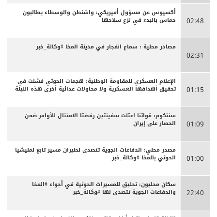
أكسيوس عن مسؤول أميريكي: واشنطن والوسطاء يطالبون
حماس بالبدء في نزع سلاحها
02:48
مصادر محلية : سماع انفجار في مدينة المخا #وكالة_خبر
02:31
الإعلام العسكري للمقاومة الوطنية: هجمات الحوثي فشلت في
تحقيق أهدافها العـسكرية ولا محاولات عدائية أخرى هذه الليلة
01:15
سنتكوم: قواتنا اعتلت سفينتين رفضتا الامتثال للأوامر ضمن
الحصار على إيران
01:09
مصدر محلي: الدفاعات الجوية تتصدى لطيران مسير تابع لمليشيا
الحوثي بالمخا #وكالة_خبر
01:00
سكان محليون: تحليق للمسيرات الحوثية في أجواء #المخا
والدفاعات الجوية تتصدى لها #وكالة_خبر
22:40