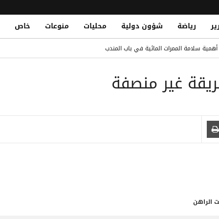
ير
رياضة
شؤون دولية
محليات
منوعات
خاص
مصلحة الضرائب وتشريد أكثر من 7 آلاف موظف
د أهمية سلامة الممرات المائية في باب المندب
محمد صلاح.. ومباريات قوية تنتظره
ريقة غير منصفة
منطقة هجدة بتعز
Yemen Central Bank Launches Unified Default Regis
اً للمتعثرين لتعزيز الاستقرار المالي والحد من المخاطر الائتمانية
ت الراهن