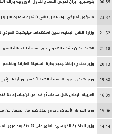
بلومبيرغ: إيران تدرس السماح للدول الأوروبية بإزالة ا
00:55
مسؤول أميركي: واشنطن تلغي تأشيرة سفيرة البرازيل 
23:37
وزارة النقل اليمنية: ندين استهداف ميليشيات الحوثي ل
21:52
الهند: ندين بشدة الهجوم على سفينة لنا قبالة اليمن
21:18
وزير هندي: إنقاذ جميع بحارة السفينة الغارقة ونقلهم إلى
20:13
وزير هندي: غرق السفينة الهندية "فيز نور أوليا" إثر 
19:58
العربية: الإعلان خلال ساعات أو غدا عن ترتيبات إعادة
16:39
وزير الخزانة الأميركي: خروج عدد كبير من السفن من 
15:06
وزير الداخلية الفرنسي: العثور على 75 جثة بعد عبور المهاجرين الأسبوع الماضي إلى سبتة
14:44