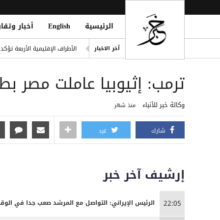
الرئيسية
English
أخبار وتقار
خطة حوثية تحت يافطة الدمج لإلغاء 
آخر الاخبار
الأطراف الإقليمية الأربعة تؤك
طرابزون سبور التركي يعلن ضم 
ترمب: إثيوبيا عاملت مصر بط
العثور على امرأة مقتولة في 
ter to Boost Financial Stability
وكالة خبر للأنباء
منذ شهر
المركزي اليمني يطلق سجلاً موحد
شارك
غرد
إرشيف آخر خبر
الرئيس الإيراني: التواصل مع المرشد صعب جدا في الوق
22:05