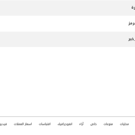
ة
رمز
خبر
محليات
منوعات
خاص
آراء
انفوجرافيك
اقتباسات
اسعار العملات
فيديو