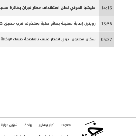
مليشيا الحوثي تعلن استهداف مطار نجران بطائرة مسير
14:16
رويترز: إصابة سفينة بضائع صلبة بمقذوف قرب مضيق ه
13:56
سكان محليون: دوي انفجار عنيف بالعاصمة صنعاء #وكالة_
05:37
English
أخبار وتقارير
رياضة
شؤون دولية