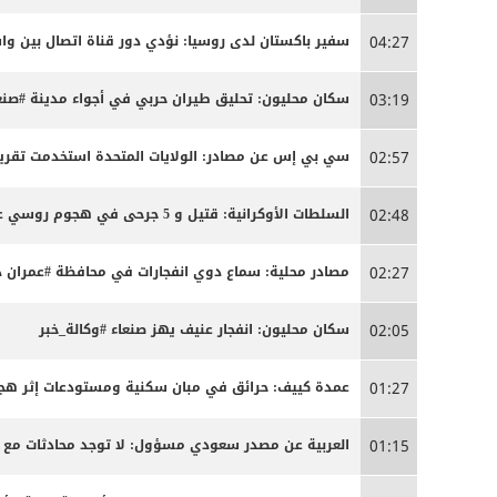
سفير باكستان لدى روسيا: نؤدي دور قناة اتصال بين 
04:27
سكان محليون: تحليق طيران حربي في أجواء مدينة #صنعا
03:19
سي بي إس عن مصادر: الولايات المتحدة استخدمت تقريبا
02:57
السلطات الأوكرانية: قتيل و 5 جرحى في هجوم روسي على كييف
02:48
مصادر محلية: سماع دوي انفجارات في محافظة #عمران د
02:27
سكان محليون: انفجار عنيف يهز صنعاء #وكالة_خبر
02:05
عمدة كييف: حرائق في مبان سكنية ومستودعات إثر ه
01:27
العربية عن مصدر سعودي مسؤول: لا توجد محادثات مع 
01:15