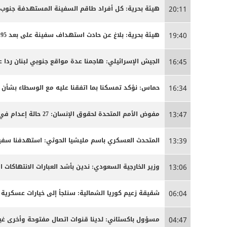
هيئة بحرية: كل أفراد طاقم السفينة المستهدفة جنوب
20:11
هيئة بحرية: بلاغ عن حادث استهداف سفينة على بعد 95 ميلا جنوب شرق عدن
19:40
الجيش الإسرائيلي: هاجمنا عدة مواقع جنوبي لبنان ردا ع
16:45
حماس: نؤكد تمسكنا بما اتفقنا عليه مع الوسطاء بشأن
16:34
مفوض الأمم المتحدة لحقوق الإنسان: 27 حالة إعدام في إيران مرتبطة بالاحتجاجات التي شهدتها البلاد مطلع العام
13:47
المتحدث العسكري باسم مليشيا الحوثي: استهدفنا سفينة
13:39
وزير الخارجية السعودي: ندين بأشد العبارات الانتهاكات ا
13:06
شقيقة زعيم كوريا الشمالية: سنلجأ إلى خيارات عسكرية 
06:04
مسؤول باكستاني: لدينا قنوات اتصال مفتوحة وأخرى غير
04:47