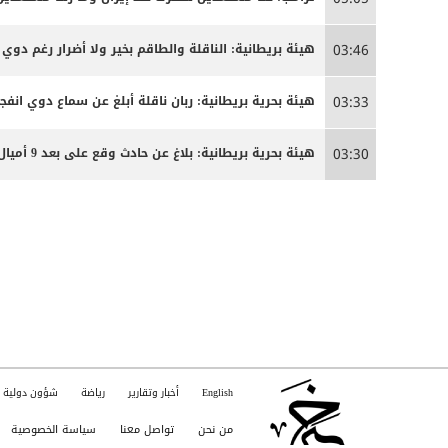
هيئة بريطانية: الناقلة والطاقم بخير ولا أضرار رغم دوي ا
03:46
هيئة بحرية بريطانية: ربان ناقلة أبلغ عن سماع دوي انفج
03:33
هيئة بحرية بريطانية: بلاغ عن حادث وقع على بعد 9 أميال بحرية جنوب شرق كمزار في سلطنة عمان
03:30
English
أخبار وتقارير
رياضة
شؤون دولية
من نحن
تواصل معنا
سياسة الخصوصية