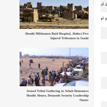
ل أن
 أو
Houthi Militiamen Raid Hospital, Abduct Five
Injured Tribesmen in Saada
Armed Tribal Gathering in Arhab Denounces
Houthi Abuses, Demands Security Leadership
Ouster