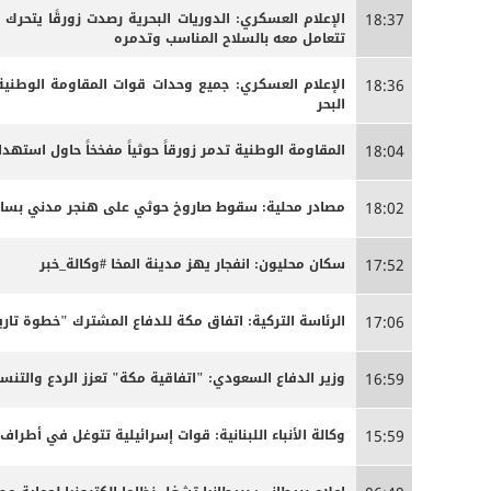
الإعلام العسكري: الدوريات البحرية رصدت زورقًا يتحرك
18:37
تتعامل معه بالسلاح المناسب وتدمره
الإعلام العسكري: جميع وحدات قوات المقاومة الوطنية
18:36
البحر
المقاومة الوطنية تدمر زورقاً حوثياً مفخخاً حاول استه
18:04
مصادر محلية: سقوط صاروخ حوثي على هنجر مدني بساحل 
18:02
سكان محليون: انفجار يهز مدينة المخا #وكالة_خبر
17:52
الرئاسة التركية: اتفاق مكة للدفاع المشترك "خطوة تاري
17:06
وزير الدفاع السعودي: "اتفاقية مكة" تعزز الردع والتنسي
16:59
وكالة الأنباء اللبنانية: قوات إسرائيلية تتوغل في أطراف
15:59