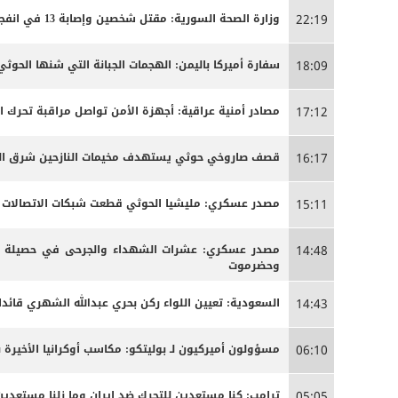
وزارة الصحة السورية: مقتل شخصين وإصابة 13 في انفجار مركبة بمدينة جرمانا قرب دمشق
22:19
سفارة أميركا باليمن: الهجمات الجبانة التي شنها الحو
18:09
مصادر أمنية عراقية: أجهزة الأمن تواصل مراقبة تحرك 
17:12
قصف صاروخي حوثي يستهدف مخيمات النازحين شرق الج
16:17
مصدر عسكري: مليشيا الحوثي قطعت شبكات الاتصالات الخ
15:11
مصدر عسكري: عشرات الشهداء والجرحى ‏في حصيلة أو
14:48
وحضرموت
السعودية: تعيين اللواء ركن بحري عبدالله الشهري قائدا
14:43
مسؤولون أميركيون لـ بوليتكو: مكاسب أوكرانيا الأخيرة 
06:10
ترامب: كنا مستعدين للتحرك ضد إيران وما زلنا مستعدين
05:05