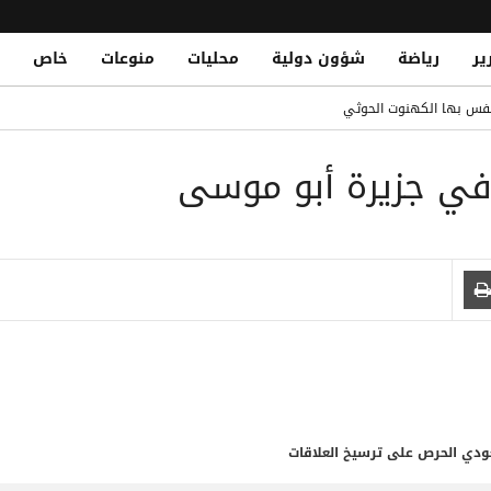
ير
رياضة
شؤون دولية
محليات
منوعات
خاص
لونة الأول لضم رودري
يتنفس بها الكهنوت الحوثي
ق.. الأمطار تعري إهمال ميليشيا الحوثي لشبكة التصريف بصنعاء
ت في جزيرة أبو موسى
ف حوثي تسبب بمقتل اثنين من قواتها بجبهة حريب
National Resistance Thwarts H
بتهمة استقطاب مواهب التكنولوجيا
عودي الحرص على ترسيخ العلاقات