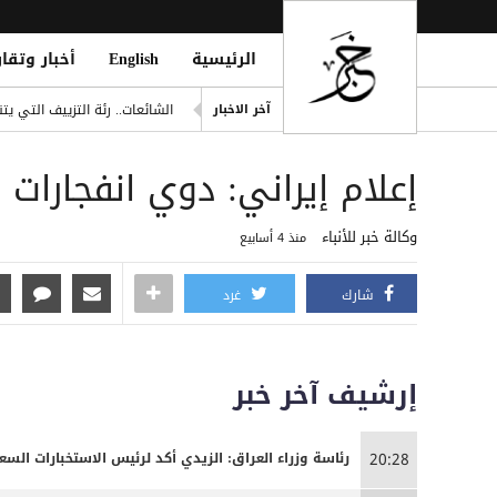
الرئيسية
English
أخبار وتقار
مانشستر سيتي يرفض عرض برش
آخر الاخبار
الشائعات.. رئة التزييف التي 
وفاة امرأتين وغرق أحياء وأنفا
إعلام إيراني: دوي انفجارا
دفاع شبوة تُعلن الرد على قص
outhi Oil Tanker Attack Attempt
وكالة خبر للأنباء
منذ 4 أسابيع
تايوان تحقق مع شركات صينية 
شارك
غرد
إرشيف آخر خبر
رئاسة وزراء العراق: الزيدي أكد لرئيس الاستخبارات الس
20:28