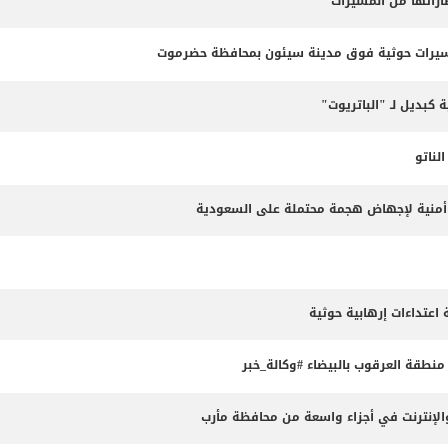
طاراتها من المسيرات
مسيرات حوثية فوق مدينة سيئون بمحافظة حضرموت
 كبديل لـ "الباتريوت"
ناتو
طة أمنية لإجهاض هجمة محتملة على السعودية
طقة العرقوب بالبيضاء #وكالة_خبر
لإنترنت في أجزاء واسعة من محافظة مأرب