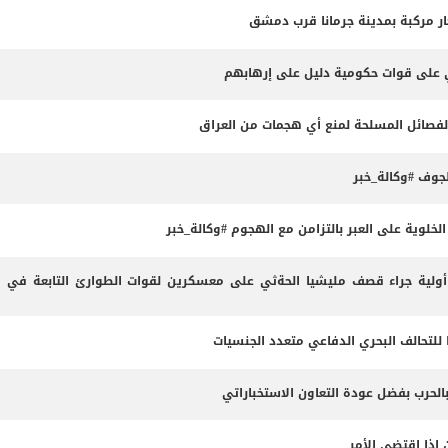
ثي على قوات حكومية دليل على إرهابهم
الفصائل المسلحة لمنع أي هجمات من العراق
وف #وكالة_خبر
لوية على العبر بالتزامن مع الهجوم #وكالة_خبر
لية جراء قصف مليشيا الحةثي على معسكرين لقوات الطوارئ التابعة في م
 للتحالف البحري الدفاعي متعدد الجنسيات
بالحرب بفضل عودة التعاون الاستخباراتي
 إذا اقتضى الأمر