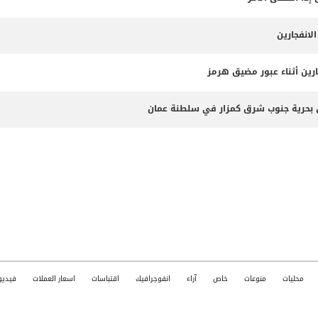
لانفجارين
ارين أثناء عبور مضيق هرمز
محليات
منوعات
خاص
آراء
انفوجرافيك
اقتباسات
اسعار العملات
فيديو