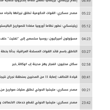
إعلام بريطاني: بريطانيا تشغل نظاما إلكترونيا لحماية م
06:49
مصدر عسكري: القوات الحكومية تطلق نيرانها باتجاه 
05:22
زيلينسكي: نطور نظاما أوروبيا مضادا للصواريخ الباليستية
05:12
مسؤولون أميركيون: روسيا ستسعى إلى "تفتيت" حلف ال
04:23
الناطق باسم قائد القوات المسلحة العراقية: بدأنا بخ
03:27
سكان محليون: انفجار يهز مدينة إب #وكالة_خبر
02:58
قيادة التحالف: إصابة 11 من المدنيين بمنطقة نجران نتيجة اعتداءات إرهابية حوثية
00:41
مصدر عسكري: مليشيا الحوثي تطلق صليات صواريخ من من
00:21
مصدر عسكري: مليشيا الحوثي تقطع خدمات الاتصالات وا
23:42