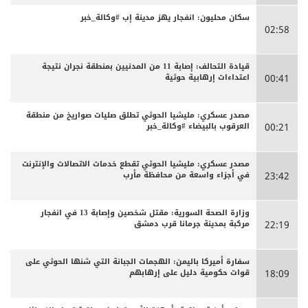
سكان محليون: انفجار يهز مدينة إب #وكالة_خبر
02:58
قيادة التحالف: إصابة 11 من المدنيين بمنطقة نجران نتيجة
اعتداءات إرهابية حوثية
00:41
مصدر عسكري: مليشيا الحوثي تطلق صليات صواريخ من منطقة
العرقوب بالبيضاء #وكالة_خبر
00:21
مصدر عسكري: مليشيا الحوثي تقطع خدمات الاتصالات والإنترنت
في أجزاء واسعة من محافظة مأرب
23:42
وزارة الصحة السورية: مقتل شخصين وإصابة 13 في انفجار
مركبة بمدينة جرمانا قرب دمشق
22:19
سفارة أميركا باليمن: الهجمات الجبانة التي شنها الحوثي على
قوات حكومية دليل على إرهابهم
18:09