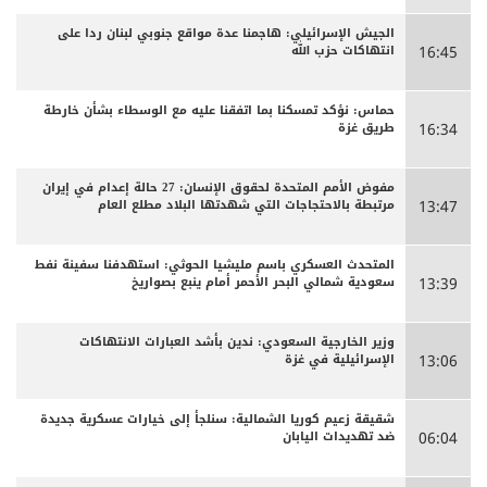
الجيش الإسرائيلي: هاجمنا عدة مواقع جنوبي لبنان ردا على
انتهاكات حزب الله
16:45
حماس: نؤكد تمسكنا بما اتفقنا عليه مع الوسطاء بشأن خارطة
طريق غزة
16:34
مفوض الأمم المتحدة لحقوق الإنسان: 27 حالة إعدام في إيران
مرتبطة بالاحتجاجات التي شهدتها البلاد مطلع العام
13:47
المتحدث العسكري باسم مليشيا الحوثي: استهدفنا سفينة نفط
سعودية شمالي البحر الأحمر أمام ينبع بصواريخ
13:39
وزير الخارجية السعودي: ندين بأشد العبارات الانتهاكات
الإسرائيلية في غزة
13:06
شقيقة زعيم كوريا الشمالية: سنلجأ إلى خيارات عسكرية جديدة
ضد تهديدات اليابان
06:04